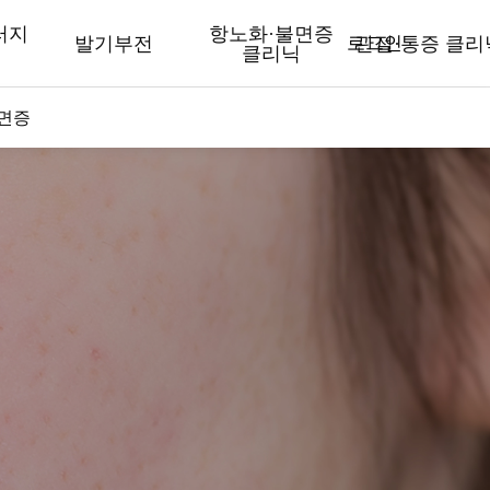
러지
항노화·불면증
발기부전
로그인
관절·통증 클리
클리닉
면증