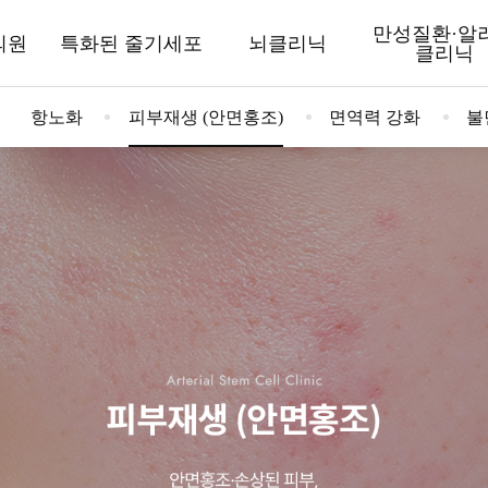
만성질환·알
의원
특화된 줄기세포
뇌클리닉
클리닉
항노화
피부재생 (안면홍조)
면역력 강화
불