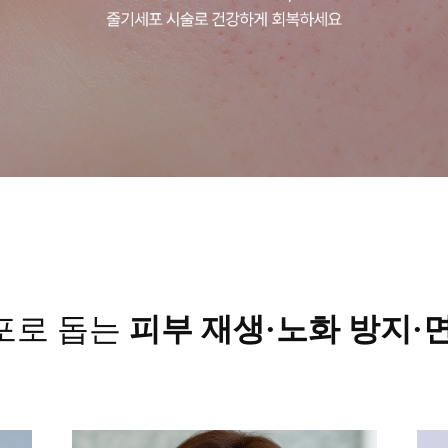
포로 돕는
피부 재생·노화 방지·