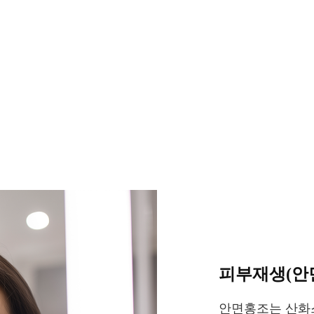
피부재생(안
안면홍조는 산화